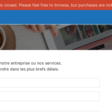
s closed. Please feel free to browse, but purchases are not
n
Comment ça marche
otre entreprise ou nos services.
dre dans les plus brefs délais.